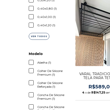
0,33x1,20 (1)
0,40x0,80 (1)
0,40x1,00 (1)
0,40x1,20 (1)
VER TODOS
Modelo
Abelha (1)
Colher De Silicone
VARAL TRADICIO
Premium (1)
TELA PARA TE
VARETAS
Colher De Silicone
R$589,
Reforçada (1)
4
x de
R$147,25
se
Concha De Silicone
Premium (1)
Concha De Silicone