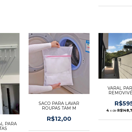
VARAL PA
REMOVIVÉL
R$59
SACO PARA LAVAR
ROUPAS TAM M
4
x de
R$148,
R$12,00
AL PARA
TAS