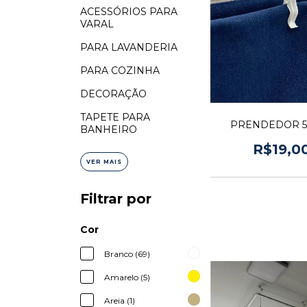
ACESSÓRIOS PARA
VARAL
PARA LAVANDERIA
PARA COZINHA
DECORAÇÃO
TAPETE PARA
PRENDEDOR 5
BANHEIRO
R$19,0
VER MAIS
Filtrar por
Cor
Branco (69)
Amarelo (5)
Areia (1)