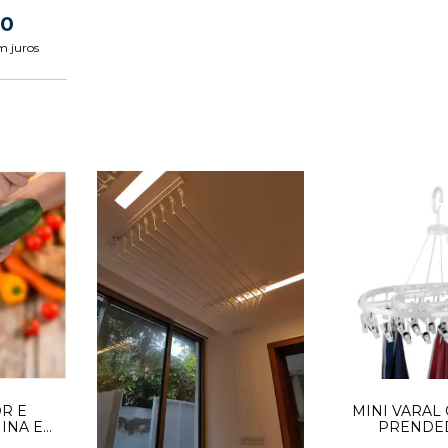
00
m juros
R E
MINI VARAL 
MINA EM
PRENDE