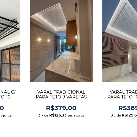
NAL C/
VARAL TRADICIONAL
VARAL TRA
TO 10
PARA TETO 9 VARETAS
PARA TETO 1
00
R$379,00
R$38
m juros
3
x de
R$126,33
sem juros
3
x de
R$129,