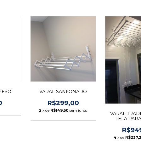
PESO
VARAL SANFONADO
0
R$299,00
2
x de
R$149,50
sem juros
VARAL TRADI
TELA PARA
VARE
R$94
4
x de
R$237,