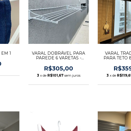
 EM 1
VARAL DOBRÁVEL PARA
VARAL TRA
PAREDE 6 VARETAS -
PARA TETO 
MAXPLUS
0
R$305,00
R$35
3
x de
R$101,67
sem juros
3
x de
R$119,6