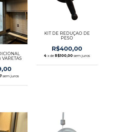
KIT DE REDUÇAO DE
PESO
R$400,00
DICIONAL
4
x de
R$100,00
sem juros
8 VARETAS
9,00
7
sem juros