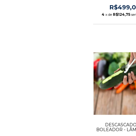
R$499,
4
x de
R$124,75
se
DESCASCADO
BOLEADOR - LÂ
AÇO INOX