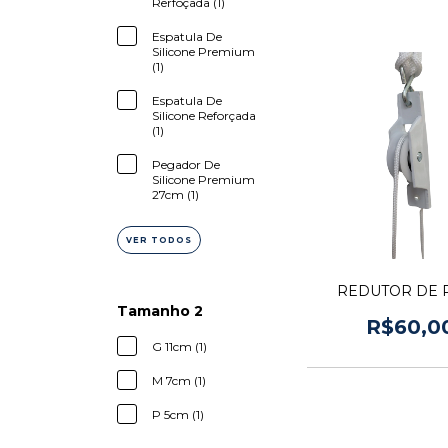
Rerfoçada (1)
Espatula De
Silicone Premium
(1)
Espatula De
Silicone Reforçada
(1)
Pegador De
Silicone Premium
27cm (1)
VER TODOS
REDUTOR DE 
Tamanho 2
R$60,0
G 11cm (1)
M 7cm (1)
P 5cm (1)