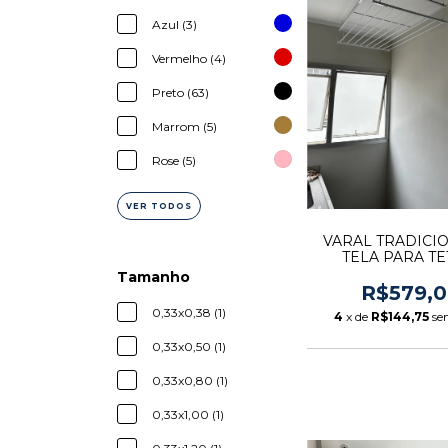
Azul (3)
Vermelho (4)
Preto (63)
Marrom (5)
Rose (5)
VER TODOS
VARAL TRADICIO
TELA PARA TE
VARETAS
Tamanho
R$579,
0,33x0,38 (1)
4
x de
R$144,75
se
0,33x0,50 (1)
0,33x0,80 (1)
0,33x1,00 (1)