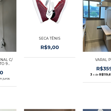
SECA TÊNIS
R$9,00
NAL C/
VARAL P
TO 9
R$35
00
3
x de
R$119,6
m juros