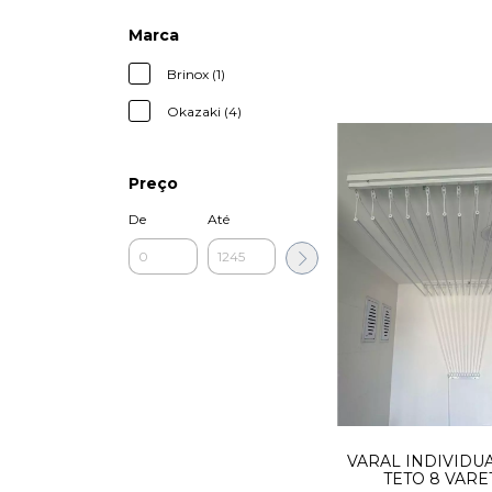
Marca
Brinox (1)
Okazaki (4)
Preço
De
Até
VARAL INDIVIDU
TETO 8 VARE