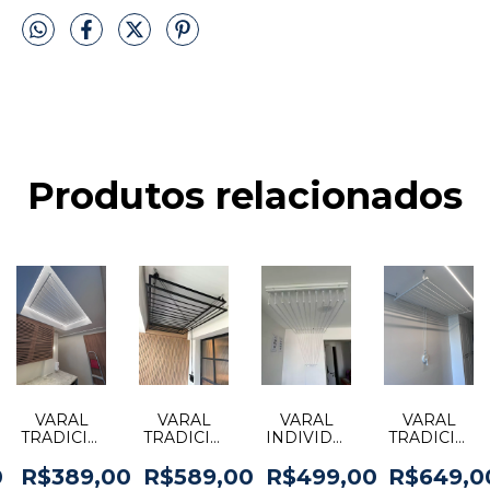
Produtos relacionados
VARAL
VARAL
VARAL
VARAL
AL
TRADICIONAL
TRADICIONAL
INDIVIDUAL
TRADICION
PARA
C/ TELA
PARA
PARA
TETO 10
PARA
TETO 8
TETO 13
0
R$389,00
R$589,00
R$499,00
R$649,0