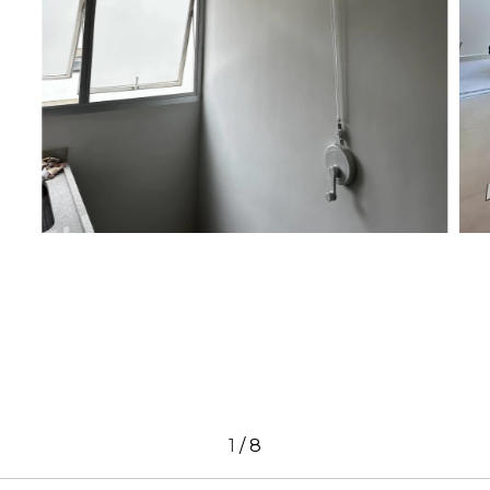
1
/
8