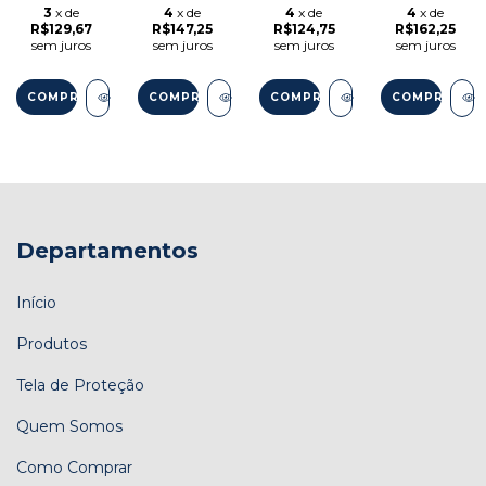
VARETAS
TETO 10
VARETAS
VARETAS
3
x de
4
x de
4
x de
4
x de
VARETAS
R$129,67
R$147,25
R$124,75
R$162,25
sem juros
sem juros
sem juros
sem juros
COMPRAR
COMPRAR
COMPRAR
COMPRAR
Departamentos
Início
Produtos
Tela de Proteção
Quem Somos
Como Comprar