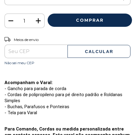
ALTERAR CEP
Entregas para o CEP:
Meios de envio
CALCULAR
Não sei meu CEP
Acompanham o Varal:
- Gancho para parada de corda
- Cordas de polipropileno para pé direito padrão e Roldanas 
Simples
- Buchas, Parafusos e Ponteiras
- Tela para Varal
Para Comando, Cordas ou medida personalizada entre 