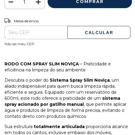
ALTERAR CEP
Entregas para o CEP:
Meios de envio
CALCULAR
Não sei meu CEP
RODO COM SPRAY SLIM NOVIÇA
– Praticidade e
eficiência na limpeza do seu ambiente
Descubra o poder do
Sistema Spray Slim Noviça
, um
aliado indispensável para quem busca limpeza rápida,
eficiente e segura. Equipado com um reservatório de
600ml, este rodo oferece a praticidade de um
sistema
spray acionado por gatilho manual
, que permite aplicar
água e produtos de limpeza de forma precisa, evitando o
contato direto com produtos químicos.
Sua estrutura
totalmente articulada
proporciona alcance
em todos os cantos, inclusive embaixo dos móveis,