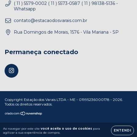
( 11 ) 5579-0002 ( 11 ) 5573-0587 ( 11 ) 98138-5136 -
Whatsapp
contato@estacaodosvarais.com.br
Rua Domingos de Morais, 1576 - Vila Mariana - SP
Permaneça conectado
Copyright Estação dos Varais LTDA - ME - 01995236000178 - 2026.
Todos os direitos reservados.
Ao navegar por este site
você aceita o uso de cookies
para
ENTENDI
agilizar a sua experiência de compra.