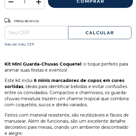
ALTERAR CEP
Entregas para o CEP:
Meios de envio
CALCULAR
Não sei meu CEP
Kit Mini Guarda-Chuvas Coquetel
: o toque perfeito para
animar suas festas e eventos!
Este kit inclui
6 minis marcadores de copos em cores
sortidas
, ideais para identificar bebidas e evitar confusões
entre os convidados. Compactos e charmosos, os guarda-
chuvas miniatura trazem um charme tropical que combina
com coquetéis, sucos e drinks variados.
Feitos com material resistente, são reutilizáveis e fáceis de
manusear. Além de funcionais, são um excelente detalhe
decorativo para mesas, criando um ambiente descontraído
e alegre.